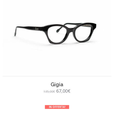
SCEGLI
Gigia
Il
Il
67,00
€
135,00
€
prezzo
prezzo
originale
attuale
IN OFFERTA!
era:
è: