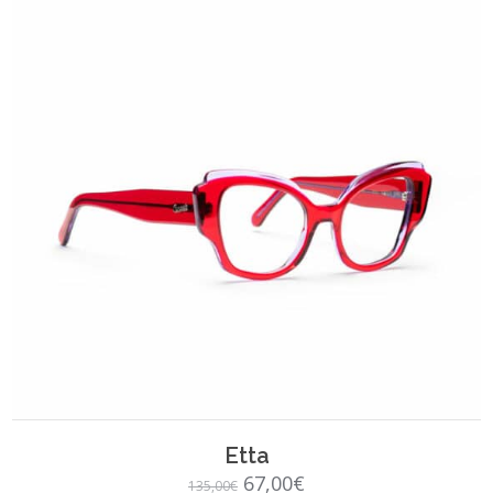
SCEGLI
Etta
Il
Il
67,00
€
135,00
€