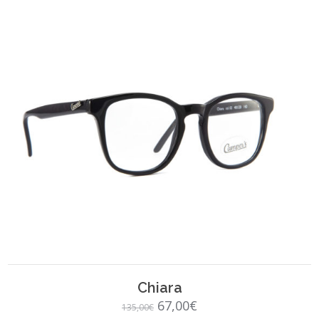
SCEGLI
Chiara
Il
Il
67,00
€
135,00
€