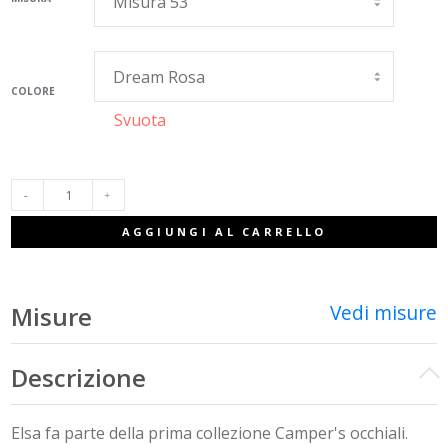
era:
è:
148,00€.
74,00€.
COLORE
Svuota
ELSA
AGGIUNGI AL CARRELLO
QUANTITÀ
Vedi misure
Misure
Descrizione
Elsa fa parte della prima collezione Camper's occhiali.