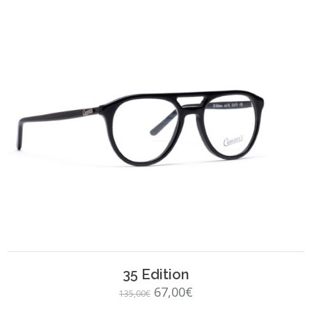
SCEGLI
35 Edition
Il
Il
67,00
€
135,00
€
prezzo
prezzo