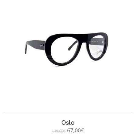
SCEGLI
Oslo
Il
Il
67,00
€
135,00
€