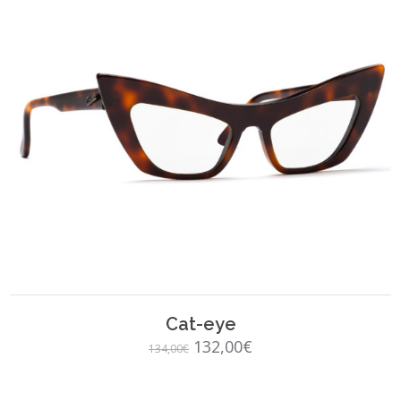
SCEGLI
Cat-eye
Il
Il
132,00
€
134,00
€
prezzo
prezzo
originale
attuale