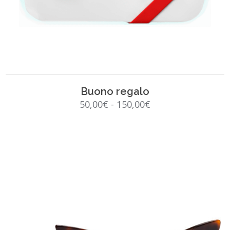
SCEGLI
Buono regalo
Fascia
50,00
€
-
150,00
€
di
prezzo:
da
50,00€
a
150,00€