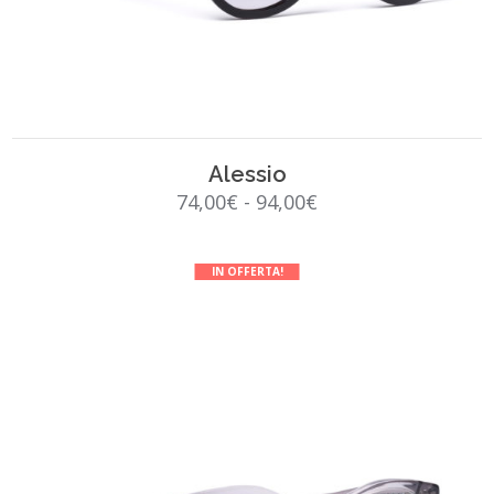
SCEGLI
Alessio
Fascia
74,00
€
-
94,00
€
di
prezzo:
IN OFFERTA!
da
74,00€
a
94,00€