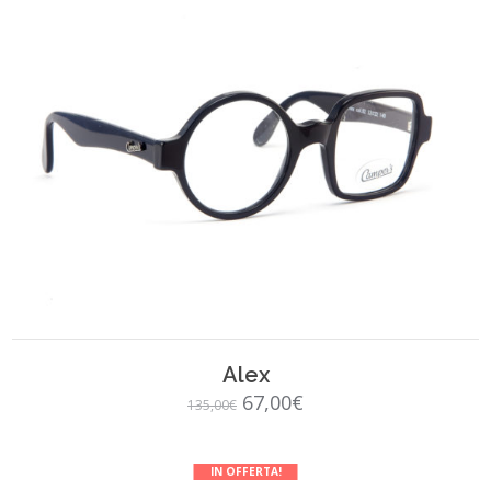
SCEGLI
Alex
Il
Il
67,00
€
135,00
€
prezzo
prezzo
originale
attuale
IN OFFERTA!
era:
è: