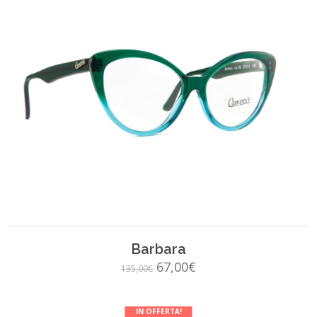
SCEGLI
Barbara
Il
Il
67,00
€
135,00
€
prezzo
prezzo
originale
attuale
IN OFFERTA!