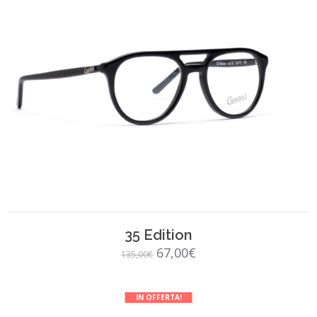
SCEGLI
35 Edition
Il
Il
67,00
€
135,00
€
prezzo
prezzo
originale
attuale
IN OFFERTA!
era:
è: