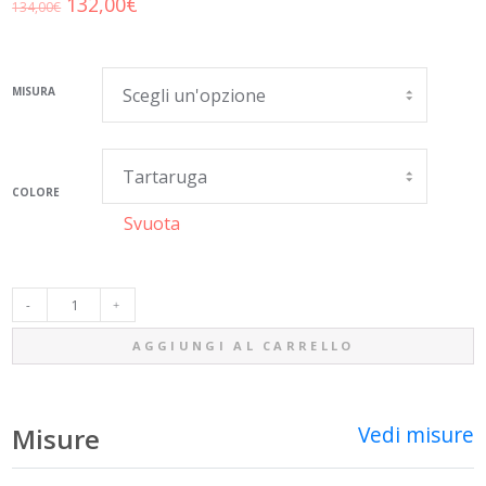
Il
Il
132,00
€
134,00
€
prezzo
prezzo
originale
attuale
MISURA
era:
è:
134,00€.
132,00€.
COLORE
Svuota
CAT-
AGGIUNGI AL CARRELLO
EYE
QUANTITÀ
Vedi misure
Misure