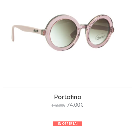
SCEGLI
Portofino
Il
Il
74,00
€
148,00
€
prezzo
prezzo
originale
attuale
IN OFFERTA!
era:
è: