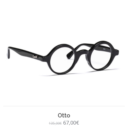
SCEGLI
Otto
Il
Il
67,00
€
135,00
€