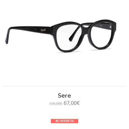
SCEGLI
Sere
Il
Il
67,00
€
135,00
€
prezzo
prezzo
originale
attuale
IN OFFERTA!
era:
è: