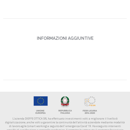
INFORMAZIONI AGGIUNTIVE
L'azienda DIEFFE OTTICA SRL ha effettuato investimenti volti a migliorare il livello di
digitalizzazione, anche volti a garantire la continuità dell'attività aziendale mediante modalità
di lavoro agile (smart working) a seguito dell' emergenza Covid' 19. Ha eseguito interventi
specifici di sanificazione e controllo pandemico. Il progetto ha ottenuto il sostegno finanziario