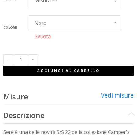
era:
è:
135,00€.
67,00€.
COLORE
Svuota
SERE
AGGIUNGI AL CARRELLO
QUANTITÀ
Vedi misure
Misure
Descrizione
Sere è una delle novità S/S 22 della collezione Camper's