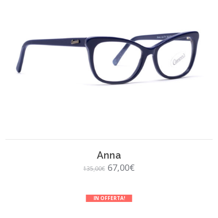
SCEGLI
Anna
Il
Il
67,00
€
135,00
€
prezzo
prezzo
originale
attuale
IN OFFERTA!
era:
è: