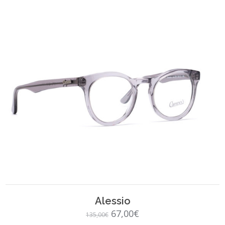
SCEGLI
Alessio
Il
Il
67,00
€
135,00
€