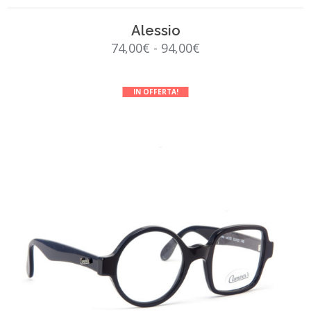
SCEGLI
Alessio
Fascia
74,00
€
-
94,00
€
di
prezzo:
IN OFFERTA!
da
74,00€
a
94,00€