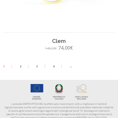
SCEGLI
Clem
Il
Il
74,00
€
148,00
€
prezzo
prezzo
originale
attuale
1
2
3
4
→
era:
è:
148,00€.
74,00€.
L'azienda DIEFFE OTTICA SRL ha effettuato investimenti volti a migliorare il livello di
digitalizzazione, anche volti a garantire la continuità dell'attività aziendale mediante modalità
di lavoro agile (smart working) a seguito dell' emergenza Covid' 19. Ha eseguito interventi
specifici di sanificazione e controllo pandemico. Il progetto ha ottenuto il sostegno finanziario
dell’Unione attraverso il cofinanziamento con risorse del POR FESR Liguria 2014-2020.