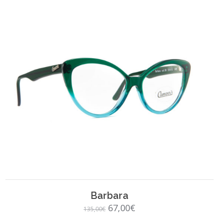
SCEGLI
Barbara
Il
Il
67,00
€
135,00
€