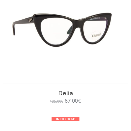
SCEGLI
Delia
Il
Il
67,00
€
135,00
€
prezzo
prezzo
originale
attuale
IN OFFERTA!
era:
è: