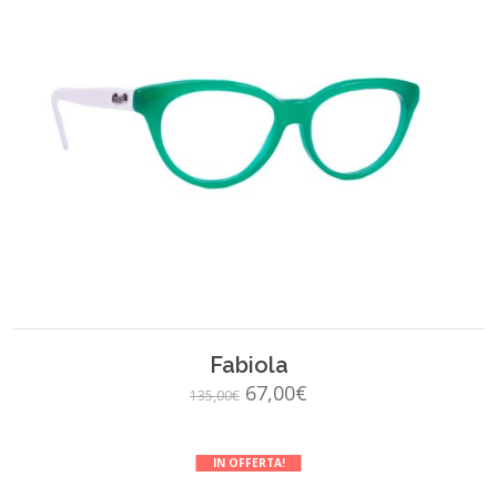
SCEGLI
Fabiola
Il
Il
67,00
€
135,00
€
prezzo
prezzo
originale
attuale
IN OFFERTA!
era:
è: