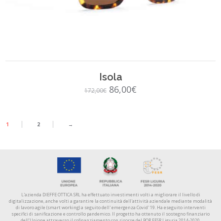
SCEGLI
Isola
Il
Il
86,00
€
172,00
€
prezzo
prezzo
originale
attuale
1
2
→
era:
è:
172,00€.
86,00€.
L'azienda DIEFFE OTTICA SRL ha effettuato investimenti volti a migliorare il livello di
digitalizzazione, anche volti a garantire la continuità dell'attività aziendale mediante modalità
di lavoro agile (smart working) a seguito dell' emergenza Covid' 19. Ha eseguito interventi
specifici di sanificazione e controllo pandemico. Il progetto ha ottenuto il sostegno finanziario
dell’Unione attraverso il cofinanziamento con risorse del POR FESR Liguria 2014-2020.