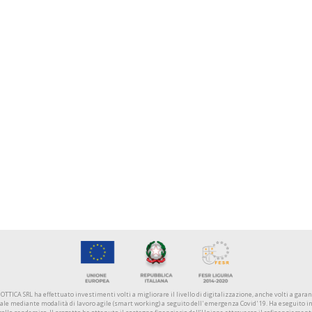
OTTICA SRL ha effettuato investimenti volti a migliorare il livello di digitalizzazione, anche volti a garan
dale mediante modalità di lavoro agile (smart working) a seguito dell' emergenza Covid' 19. Ha eseguito int