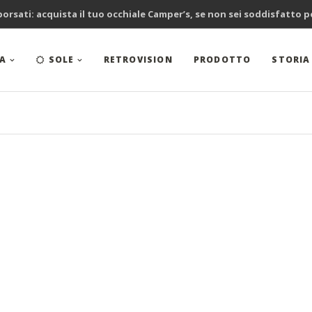
borsati: acquista il tuo occhiale Camper’s, se non sei soddisfatto 
TA
SOLE
RETROVISION
PRODOTTO
STORIA